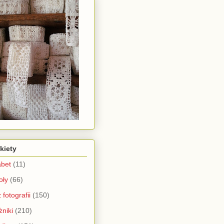
kiety
abet
(11)
oły
(66)
 fotografii
(150)
żniki
(210)