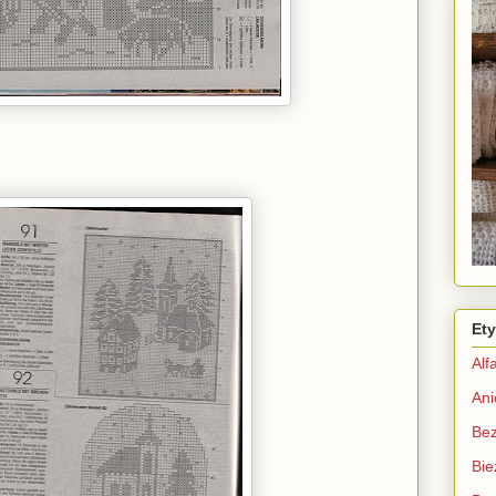
Ety
Alf
Ani
Bez
Bie