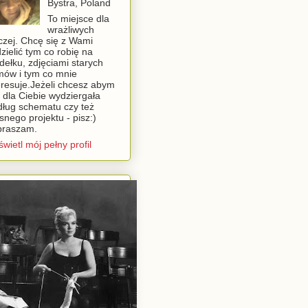
Bystra, Poland
To miejsce dla
wrażliwych
czej. Chcę się z Wami
zielić tym co robię na
dełku, zdjęciami starych
ów i tym co mnie
eresuje.Jeżeli chcesz abym
 dla Ciebie wydziergała
ług schematu czy też
snego projektu - pisz:)
praszam.
wietl mój pełny profil