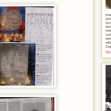
ina
pod
szy
dom
int
coś
wed
wła
Za
Wyś