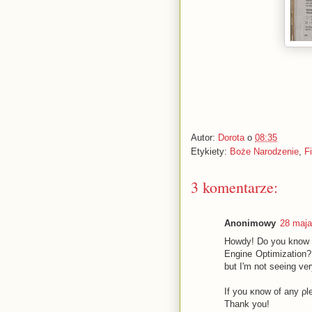
Autor:
Dorota
o
08:35
Etykiety:
Boże Narodzenie
,
Fi
3 komentarze:
Anonimowy
28 maja
Howdy! Do you know i
Engine Optimization?
but I'm nοt seеing ve
If you κnow of any ρl
Thank yοu!