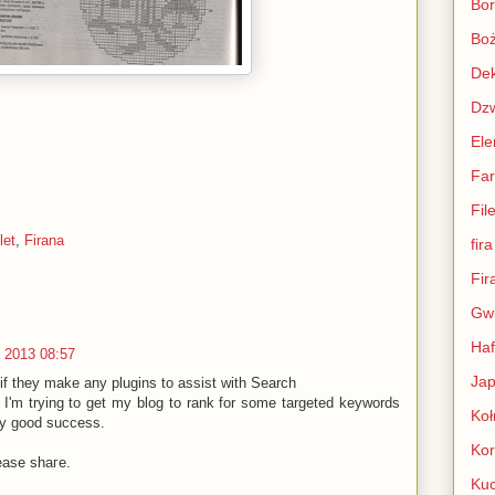
Bor
Boż
Dek
Dz
Ele
Far
File
let
,
Firana
fira
Fir
Gwi
Haf
 2013 08:57
Jap
f theу make anу plugins to asѕist with Search
 I'm trying to get my blog to rank for some targeted keywords
Koł
ry gοoԁ ѕuccеss.
Kor
ease shагe.
Kuc