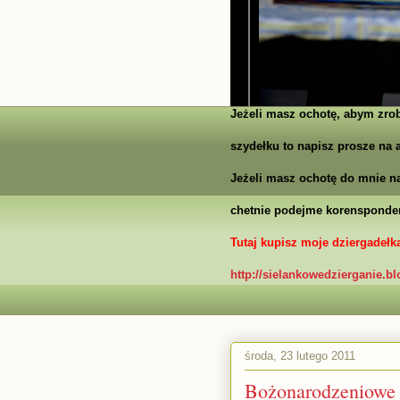
Jeżeli masz ochotę, abym zrob
szydełku to napisz prosze na a
Jeżeli masz ochotę do mnie na
chetnie podejme korensponden
Tutaj kupisz moje dziergadełka
http://sielankowedzierganie.b
środa, 23 lutego 2011
Bożonarodzeniowe f