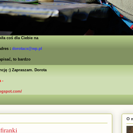
iła coś dla Ciebie na
dres :
dorotacs@wp.pl
pisać, to bardzo
cję :)
Zapraszam.
Dorota
 -
logspot.com/
O 
iranki