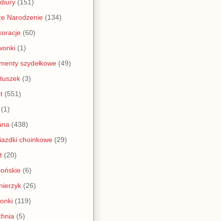
diury
(151)
e Narodzenie
(134)
oracje
(60)
wonki
(1)
menty szydełkowe
(49)
tuszek
(3)
t
(551)
(1)
ana
(438)
azdki choinkowe
(29)
t
(20)
ońskie
(6)
nierzyk
(26)
onki
(119)
hnia
(5)