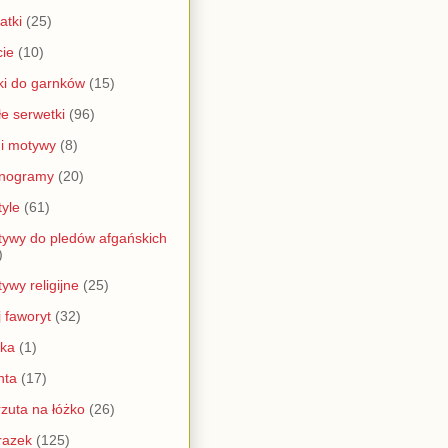
atki
(25)
cie
(10)
ki do garnków
(15)
e serwetki
(96)
i motywy
(8)
nogramy
(20)
yle
(61)
ywy do pledów afgańskich
)
ywy religijne
(25)
 faworyt
(32)
jka
(1)
nta
(17)
zuta na łóżko
(26)
razek
(125)